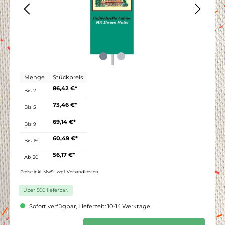
Menge
Stückpreis
86,42 €*
Bis
2
73,46 €*
Bis
5
69,14 €*
Bis
9
60,49 €*
Bis
19
56,17 €*
Ab
20
Preise inkl. MwSt. zzgl. Versandkosten
Über 500 lieferbar.
Sofort verfügbar, Lieferzeit: 10-14 Werktage