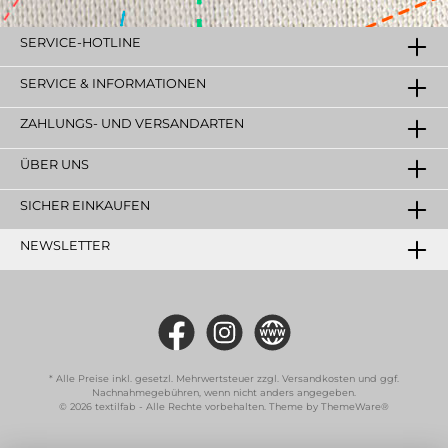
Ausführung, Konfektion Oben mit
Hohlsaum aus weißem Gurtband. Unser
Tricofilet Fahnenstoff ist durch die
SERVICE-HOTLINE
spezielle Struktur haltbarer wie der
klassische Fahnenstoff. Die Fahnen halten
SERVICE & INFORMATIONEN
länger - gerade auch in windreichen
Lagen. Dieser Stoff wird an den
ZAHLUNGS- UND VERSANDARTEN
Aussenseiten nicht gesäumt!! Als Option
bieten wir Ihnen auch eine Ausführung als
schwer entflammbar (B1), für den
ÜBER UNS
Innenbereich, an. Sollten Sie noch keine
Bannereinrichtung haben (Holzstab mit
SICHER EINKAUFEN
Abschlussknöpfen und Kordel), bestellen
Sie diese einfach dazu. Fragen Sie uns bei
NEWSLETTER
grösseren Mengen nach unseren
Rabatten!! Sie wünschen eine andere
Fahnengröße, oder eine spezielle
Fahnenkonfektion, rufen Sie uns an. Tel. 0
76 41 - 932 43 84
* Alle Preise inkl. gesetzl. Mehrwertsteuer zzgl.
Versandkosten
und ggf.
Nachnahmegebühren, wenn nicht anders angegeben.
© 2026 textilfab - Alle Rechte vorbehalten. Theme by
ThemeWare®