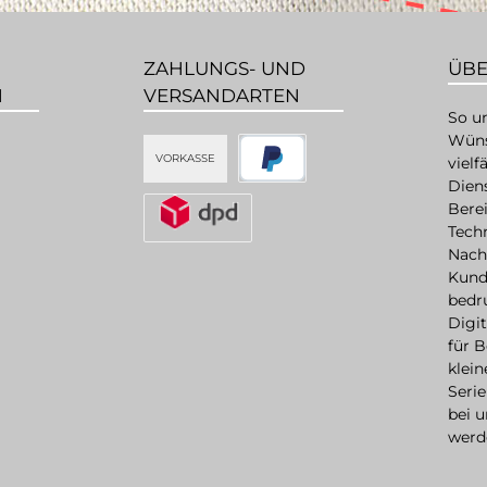
ZAHLUNGS- UND
ÜBE
N
VERSANDARTEN
So un
Wüns
VORKASSE
vielf
Dien
Bere
Techn
Nach 
Kund
bedr
Digit
für 
klei
Serie
bei u
werd