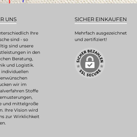
R UNS
SICHER EINKAUFEN
terschiedlich Ihre
Mehrfach ausgezeichnet
che sind - so
und zertifiziert!
ältig sind unsere
stleistungen in den
ichen Beratung,
ik und Logistik.
individuellen
enwünschen
ucken wir im
alverfahren Stoffe
Bemusterungen,
ne und mittelgroße
n. Ihre Vision wird
ns zur Wirklichkeit
en.