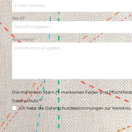
Betreff*
Kommentar *
Die mit einem Stern (*) markierten Felder sind Pflichtfelde
Datenschutz *
Ich habe die
Datenschutzbestimmungen
zur Kenntnis