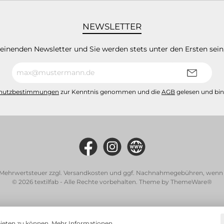
NEWSLETTER
heinenden Newsletter und Sie werden stets unter den Ersten sei
E-
Mail-
Adresse*
hutzbestimmungen
zur Kenntnis genommen und die
AGB
gelesen und bin
l. Mehrwertsteuer zzgl.
Versandkosten
und ggf. Nachnahmegebühren, wenn n
© 2026 textilfab - Alle Rechte vorbehalten. Theme by
ThemeWare®
bieten zu können.
Mehr Informationen ...