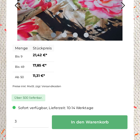
Menge
Stückpreis
21,42 €*
Bis
9
17,85 €*
Bis
49
11,31 €*
Ab
50
Preise inkl. MwSt. zzgl. Versandkosten
Über 500 lieferbar.
Sofort verfügbar, Lieferzeit: 10-14 Werktage
In den Warenkorb